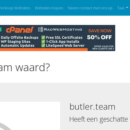
Verkoop Websites
Websites Kopen
Neem contact met ons op
Taal
eam waard?
butler.team
Heeft een geschatte