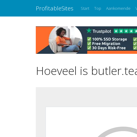
ProfitableSites
Start
Top
Aankomende
Hoeveel is butler.t