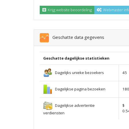
Krijg website beoordeling
Webmaster inf
Geschatte data gegevens
Geschatte dagelijkse statistieken
Dagelijks unieke bezoekers
45
Dagelijkse pagina bezoeken
18
Dagelijkse advertentie
$
0.5
verdiensten