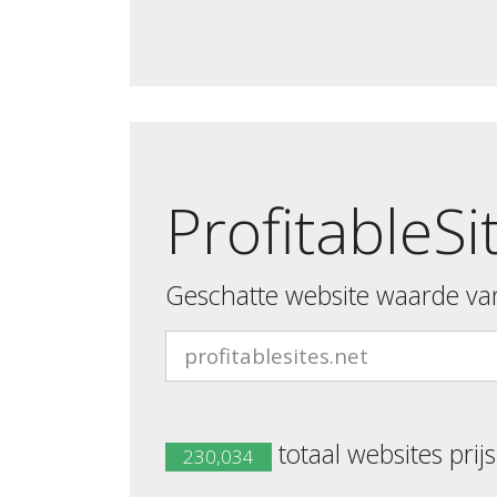
ProfitableSi
Geschatte website waarde va
totaal websites prij
230,034