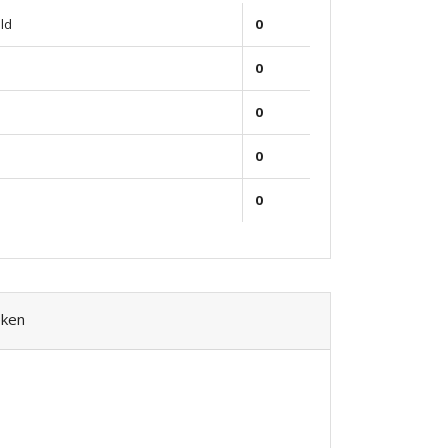
ld
0
0
0
0
0
eken