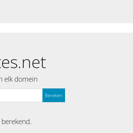
tes.net
n elk domein
Bereken
s berekend.