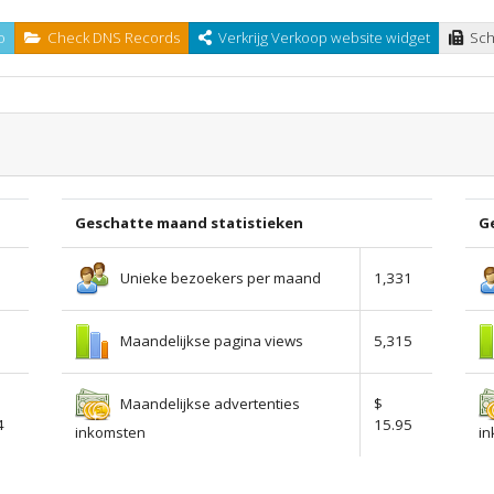
o
Check DNS Records
Verkrijg Verkoop website widget
Scha
Geschatte maand statistieken
Ge
Unieke bezoekers per maand
1,331
Maandelijkse pagina views
0
5,315
Maandelijkse advertenties
$
4
15.95
inkomsten
i