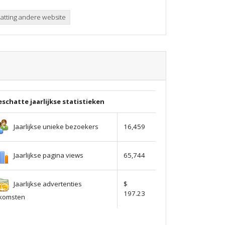
tting andere website
schatte jaarlijkse statistieken
Jaarlijkse unieke bezoekers
16,459
Jaarlijkse pagina views
65,744
Jaarlijkse advertenties
$
197.23
nkomsten