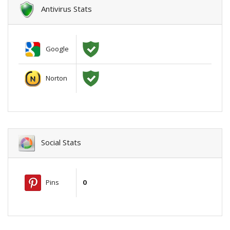
Antivirus Stats
Google
Norton
Social Stats
Pins
0