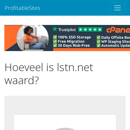
ProfitableSites
Hoeveel is lstn.net
waard?