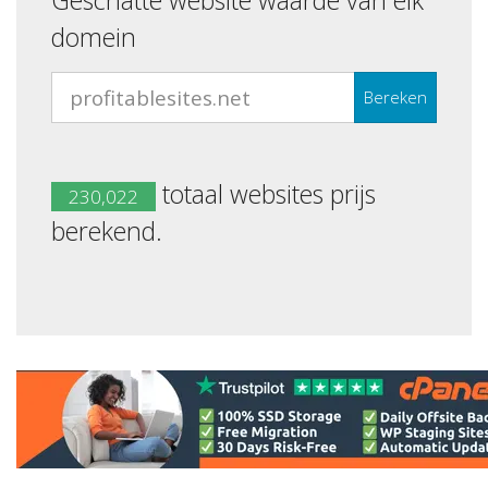
Geschatte website waarde van elk
domein
Bereken
totaal websites prijs
230,022
berekend.