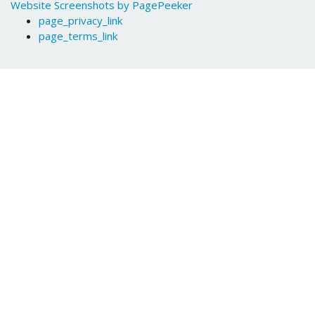
Website Screenshots by PagePeeker
page_privacy_link
page_terms_link