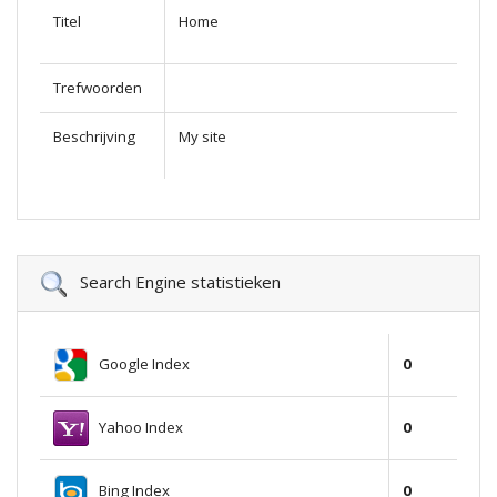
Titel
Home
Trefwoorden
Beschrijving
My site
Search Engine statistieken
Google Index
0
Yahoo Index
0
Bing Index
0