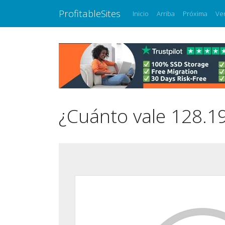
ProfitableSites
Inicio
Arriba
Próxima
Ve
¿Cuánto vale 128.1