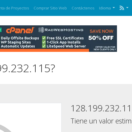
nta de Proyectos
Comprar Sitio Web
Contáctenos
Idioma
99.232.115?
128.199.232.1
Tiene un valor esti