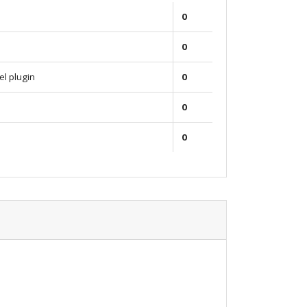
0
0
el plugin
0
0
0