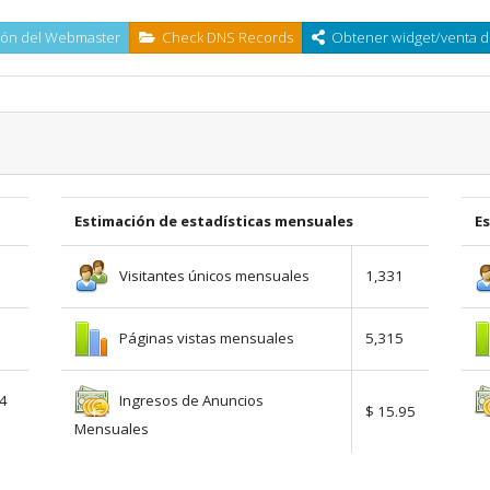
ón del Webmaster
Check DNS Records
Obtener widget/venta d
Estimación de estadísticas mensuales
E
Visitantes únicos mensuales
1,331
Páginas vistas mensuales
5,315
Ingresos de Anuncios
54
$ 15.95
Mensuales