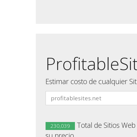
ProfitableSi
Estimar costo de cualquier Si
Total de Sitios Web
230,039
su precio.