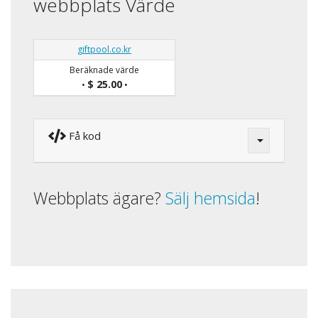
webbplats Värde
giftpool.co.kr
Beräknade värde
$ 25.00
•
•
Få kod
Webbplats ägare?
Sälj hemsida
!