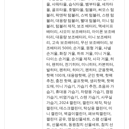
올, 샤워타올, 습식타올, 뱀부타올, 세차타
올, 골프타올, 호텔타올, 텀블러, 써모스 텀
블러, 락앤락 텀블러, 스벅 텀블러, 스텐 텀
블러, 대용량 텀블러, 빨대 텀블러, 미니 텀
블러, 텀블러 제작, 보조 배터리, 맥세이프
배터리, 샤오미 보조배터리, 아이폰 보조배
터리, 대용량 보조배터리, 미니 보조배터
리, 고속 보조배터리, 무선 보조배터리, 보
조배터리 5000, 손거울, 원형 거울, 샤넬
손거울, 화장 거울, 하트 거울, 미니 거울,
다이소 손거울, 손거울 제작, 사각 거울, 히
터, 팬히터, 전기히터, 미니히터, 카본히터,
발히터, 펜히터, 히터기, 펜히터, 군용핫팩,
핫팩 100개, 대용량핫팩, 군인 핫팩, 핫팩
추천, 충전 핫팩, 골프핫팩, 생리핫팩, 핫팩
도매, 미니 가습기, 가습기 추천, 초음파 가
습기, 휴대용 가습기, 차량용 가습기, 캠핑
가습기, 비염가습기, 스텐 가습기, 사무실
가습기, 2024 캘린더, 캘린더 제작, 탁상
캘린더, 데스크캘린더, 탁상용 캘린더, 미
니 캘린더, 벽걸이캘린더, 패브릭캘린더,
캘린더 공유, 명절선물세트, 스팸 선물세
트, 선물세트, 동원참치 선물세트, 참치 선