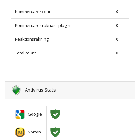
Kommentarer count
0
Kommentarer räknas i plugin
0
Reaktionsräkning
0
Total count
0
Antivirus Stats
Google
Norton