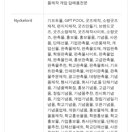
품제작 개업 답례품전문
Nyckelord
기프트풀, GIFT POOL, 굿즈제작, 소량굿즈
제작, 편지지제작, 굿즈만들기, 브랜드굿
즈, 굿즈소량제작, 굿즈제작사이트, 소량굿
즈, 판촉물, 홍보물, 홍보물품, 기념품, 사은
품, 단체선물, 기업판촉물, 사은품제작, 개
업선물, 판촉물제작, 판촉물도매, 개업판촉
물, 학원판촉물, 판촉물사이트, 판촉물업
체, 판촉물인쇄, 홍보판촉물, 고급판촉물,
판촉물추천, 학교판촉물, 판촉물회사, 기프
트판촉물, 인쇄판촉물, 어린이판촉물, 판촉
물주문제작, 광고판촉물, 대량판촉물, 기념
품제작, 행사기념품, 회사기념,품 단체기념
품, 기념품백화점, 홍보기념품, 고급기념
품, 창립기념품, 기념품추천, 전시회기념
품, 기업기념품, 개업기념품, 창립기념일기
념품, 학교기념품, 기념품몰, 오픈기념품,
기념품업체, 개원기념품, 홍보물제작, 홍보
물품제작, 학교홍보물품, 학원홍보물, 학교
홍보물, 기업홍보물, 회사단체선물, 단체선
물추천, 단체선물세트, 학교단체선물, 사은