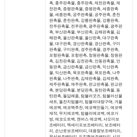
촉, 충주판촉물, 충주판촉, 제천판촉물, 제
천판촉, 증평판촉물, 증평판촉, 세종판촉
물, 세종판촉, 공주판촉물, 공주판촉, 춘천
판촉물, 춘천판촉, 강릉판촉물, 강릉판촉,
전주판촉물, 전주판촉, 광주판촉물, 광주판
촉, 부산판촉물, 부산판촉, 김해판촉물, 김
해판촉, 울산판촉물, 울산판촉, 대구판촉
물, 대구판촉, 경산판촉물, 경산판촉, 구미
판촉물, 구미판촉, 경주판촉물, 경주판촉,
포항판촉물, 포항판촉, 창원판촉물, 창원판
촉, 김천판촉물, 김천판촉, 안동판촉물, 안
동판촉, 금산판촉물, 금산판촉, 익산판촉
물, 익산판촉, 목포판촉물, 목포판촉, 나주
판촉물, 나주판촉, 김제판촉물, 김제판촉,
제주판촉물, 제주판촉, 판교판촉물, 판교판
촉, 분당판촉물, 분당판촉, 동탄판촉물, 동
탄판촉, 돌답례품, 텀블러굿즈, 텀블러선물
세트, 돌잔치텀블러, 텀블러대량구매, 겨울
에코백, 에코백추천, 에코백만들기, 에코백
제작, 무지에코백, 텀블러에코백, 에코가
방, 에코도트백, 캔버스 에코백, 샤오미보
조배터리, 맥세이프보조배터리, 보조배터
리, 손난로보조배터리, 대용량보조배터리,
무선보조배터리, 도킹형보조배터리, 샤오