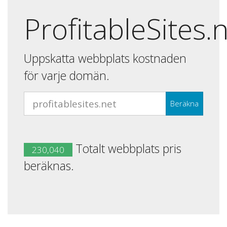
ProfitableSites.
Uppskatta webbplats kostnaden
för varje domän.
Beräkna
Totalt webbplats pris
230,040
beräknas.