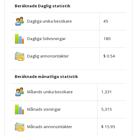
Beräknade Daglig statistik
Dagliga unika besökare
45
Dagliga Sidvisningar
180
Daglig annonsintäkter
$ 0.54
Beräknade månatliga statistik
Måands unika besökare
1,331
Månads visningar
5,315
Månads annonsintäkter
$ 15.95