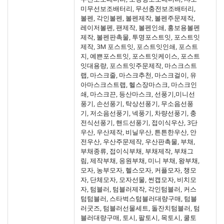
미무선보조배터리, 무선충전보조배터리,
볼펜, 각인볼펜, 볼펜제작, 볼펜주문제작,
레이저볼펜, 팬제작, 볼펜인쇄, 홍보용볼펜
제작, 볼펜판촉물, 투명포스트잇, 포스트잇
제작, 3M 포스트잇, 포스트잇인쇄, 포스트
지, 예쁜포스트잇, 포스트잇케이스, 포스트
잇대용량, 포스트잇주문제작, 마스크스트
랩, 마스크줄, 마스크추천, 마스크걸이, 유
아마스크스트랩, 헬스장마스크, 마스크인
쇄, 마스크끈, 등산마스크, 선풍기,미니선
풍기, 손선풍기, 탁상선풍기, 무소음선풍
기, 저소음선풍기, 넥풍기, 차량선풍기, 충
전식선풍기, 핸드선풍기, 접이식우산, 3단
우산, 우산제작, 비닐우산, 튼튼한우산, 안
전우산, 우산주문제작, 우산판촉물, 부채,
부채종류, 접이식부채, 부채제작, 부채그
림, 제작부채, 응원부채, 미니 부채, 왕부채,
모자, 농부모자, 헬스모자, 커플모자, 챙모
자, 단체모자, 모자선물, 썬캡모자, 비치모
자, 텀블러, 텀블러제작, 각인텀블러, 커스
텀텀블러, 스타벅스텀블러대량구매, 텀블
러굿즈, 텀블러선물세트, 돌잔치텀블러, 텀
블러대량구매, 토시, 팔토시, 목토시, 쿨토