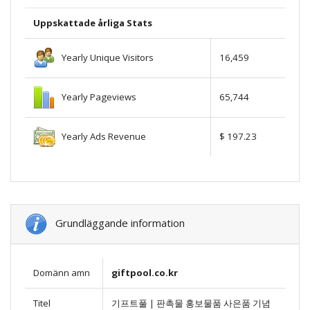
Uppskattade årliga Stats
Yearly Unique Visitors
16,459
Yearly Pageviews
65,744
Yearly Ads Revenue
$ 197.23
Grundläggande information
Domänn amn
giftpool.co.kr
Titel
기프트풀 | 판촉물 홍보물품 사은품 기념