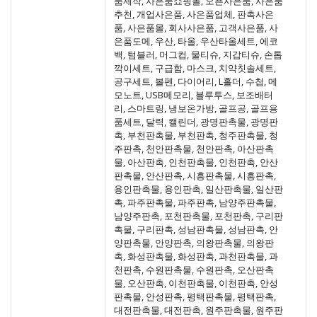
품제작, 사은품쇼핑몰, 오픈사은품, 사은품
추천, 개업사은품, 사은품업체, 판촉사은
품, 사은품몰, 회사사은품, 고객사은품, 사
은품도메, 우산, 타올, 우산타올세트, 에코
백, 텀블러, 머그컵, 물티슈, 지갑티슈, 손톱
깍이세트, 구급함, 마스크, 치약칫솔세트,
공구세트, 볼펜, 다이어리, L홀더, 수첩, 메
모노트, USB메모리, 블루투스, 보조배터
리, 스마트링, 냉보온가방, 골프공, 골프용
품세트, 달력, 캘린더, 광명판촉물, 광명판
촉, 부천판촉물, 부천판촉, 청주판촉물, 청
주판촉, 천안판촉물, 천안판촉, 아산판촉
물, 아산판촉, 인천판촉물, 인천판촉, 안산
판촉물, 안산판촉, 시흥판촉물, 시흥판촉,
용인판촉물, 용인판촉, 일산판촉물, 일산판
촉, 파주판촉물, 파주판촉, 남양주판촉물,
남양주판촉, 포천판촉물, 포천판촉, 구리판
촉물, 구리판촉, 성남판촉물, 성남판촉, 안
양판촉물, 안양판촉, 의왕판촉물, 의왕판
촉, 화성판촉물, 화성판촉, 과천판촉물, 과
천판촉, 수원판촉물, 수원판촉, 오산판촉
물, 오산판촉, 이천판촉물, 이천판촉, 안성
판촉물, 안성판촉, 평택판촉물, 평택판촉,
대전판촉물, 대전판촉, 원주판촉물, 원주판