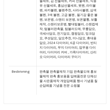
물세트, 김 선물세트, 커피 선물세트, 식용
유 선물세트, 홍삼선물세트, 붓펜, 라미볼
펜, 파카볼펜, 볼펜추천, 사라사볼펜, 삼색
볼펜, 3색 볼펜, 고급 볼펜 , 필기감 좋은 볼
펜, 보온병, 스탠리 보온병, 보온물통, 보틀
제작, 스탠리보온병, 빨대텀블러, 스텐컵제
작, 텀블러판촉물, 텀블러도매, 무릎담요,
극세사담요, 전기담요, 캠핑담요, 밍크담
요, 쿠션담요, 담요추천, 미니담요, 휴대용
담요, 2024 다이어리, 6공 다이어리, 빈티
지 다이어리, 무지 다이어리, 업무용 다이
어리, 다이어리 커버 , 가죽다이어리, 산리
오 다이어리, 다이어리 꾸미기
Beskrivning
판촉물 판촉물제작 기업 판촉물도매 홍보
물제작 판촉 홍보용품 답례품전문 단체선
물 사은품제작 개업답례품 행사 기념품 칠
순답례품 기념품 전문 쇼핑몰