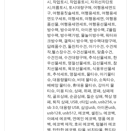
시, 작업토시, 작업용토시, 자외선차단토
시,여름토시, 토시대량구매, 여행용세면도
구, 여행용칫솔세트, 여행용세트, 여행용세
면도구세트, 여행세트, 여행용세면, 여행용
품선물, 여행용세면세트, 여행용선물세트,
방수팩, 방수파우치, 아이폰 방수팩, Z플립
방수팩, 방수팩가방, 물놀이방수팩, 워터파
크방수팩, 갤럭시 방수팩, 방수팩대량구매,
답례품수건, 돌잔치수건, 아기수건, 수건제
작,헬스장수건, 수건선물세트, 맞춤수건,
수건인쇄, 수건대량구매, 추석선물세트, 한
우선물세트, 명절선물세트, 김선물세트, 참
치선물세트, 육포선물세트, 식용유선물세
트, 추석세트, 명절세트, 물티슈, 아기물티
슈, 대용량물티슈, 비데 물티슈, 소독티슈,
베베앙 물티슈, 휴대용 물티슈, 강아지 물
티슈, 미용 티슈, 상패, 위패, 문패, 상패제
작, 골프상패, 순금상패, 칠순 상패, 책상 명
패, 퇴직 상패, USB, c타입 usb, usb256, u
sb 3.0, 대용량 USB, 삼성usb, 아이폰usb,
usb128, usb512, 에코백, 셀린느 에코백,
아페세 에코백, 연예인 에코백, 명품 에코
백, 에코백 제작, 호피 에코백, 텀블러 에코
백, 탄탄한 에코백, 타올, 비치타올, 핸드타