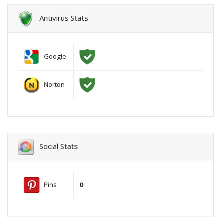
Antivirus Stats
Google
Norton
Social Stats
Pins
0