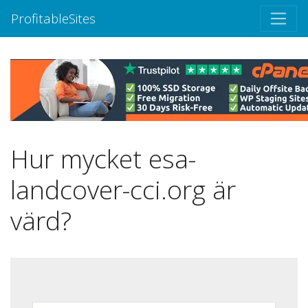
ProfitableSites
Hur mycket esa-
landcover-cci.org är
värd?