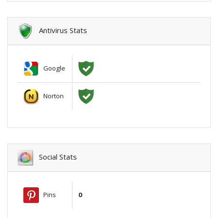
Antivirus Stats
Google
Norton
Social Stats
Pins
0