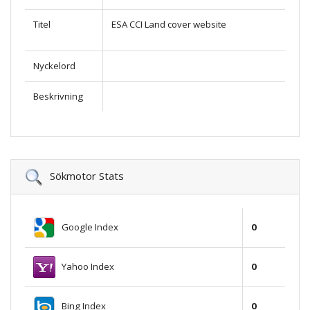
Titel
ESA CCI Land cover website
Nyckelord
Beskrivning
Sökmotor Stats
Google Index
0
Yahoo Index
0
Bing Index
0