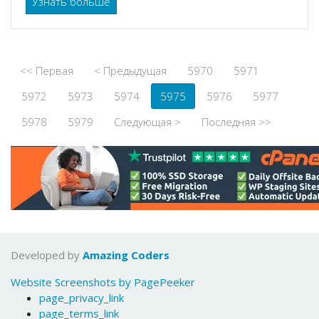
Узнать больше
<< Первая
< Предыдущая
5970
5971
5972
5973
5974
5975
5976
5977
5978
5979
Следующая >
Последняя >>
Developed by
Amazing Coders
Website Screenshots by PagePeeker
page_privacy_link
page_terms_link