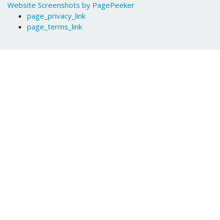
Website Screenshots by PagePeeker
page_privacy_link
page_terms_link