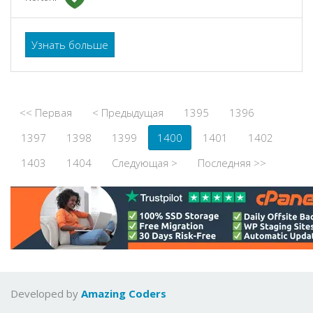
Узнать больше
<< Первая
< Предыдущая
1395
1396
1397
1398
1399
1400
1401
1402
1403
1404
Следующая >
Последняя >>
Developed by
Amazing Coders