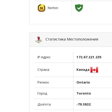
Norton
Статистика Местоположения
IP Адрес
172.67.221.235
Канада
Страна
Регион
Ontario
Город
Toronto
Долгота
-79.3832