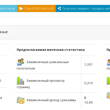
-мастеров
Check DNS Records
Получить виджет / продать ве
нные
Предполагаемая месячная статистика
П
Ежемесячные уникальные
1,331
посетители
п
Ежемесячный просмотр
0
5,315
страниц
54
$
Ежемесячный доход с рекламы
15.95