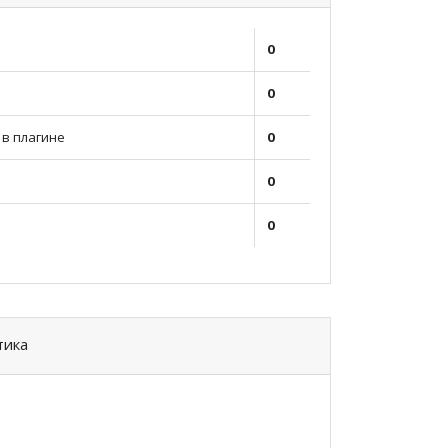
0
0
в плагине
0
0
0
тика