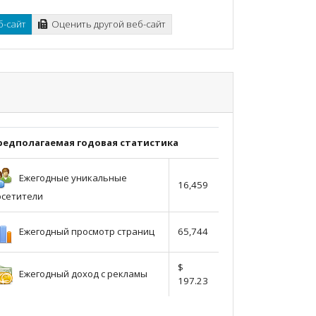
б-сайт
Оценить другой веб-сайт
редполагаемая годовая статистика
Ежегодные уникальные
16,459
осетители
Ежегодный просмотр страниц
65,744
$
Ежегодный доход с рекламы
197.23