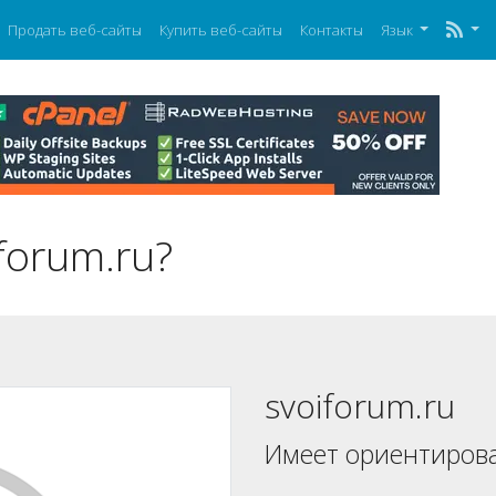
Продать веб-сайты
Купить веб-сайты
Контакты
Язык
forum.ru?
svoiforum.ru
Имеет ориентиров