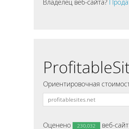
Владелец веб-сайта?
Прода
ProfitableSi
Ориентировочная стоимост
Оценено
веб-сайта
230,032