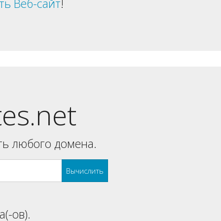
ть Веб-сайт
!
tes.net
ь любого домена.
Вычислить
(-ов).