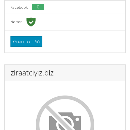
0
Facebook:
Norton:
Guarda di Più
ziraatciyiz.biz