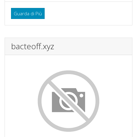
Guarda di Più
bacteoff.xyz