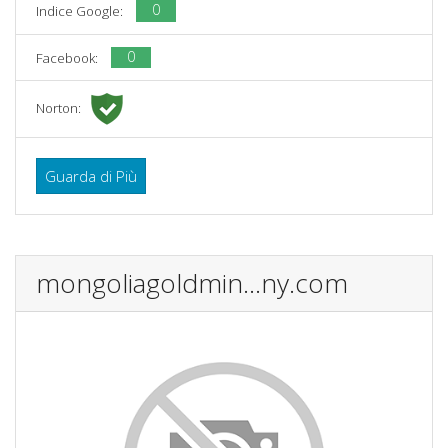
0
Indice Google:
0
Facebook:
Norton:
Guarda di Più
mongoliagoldmin...ny.com