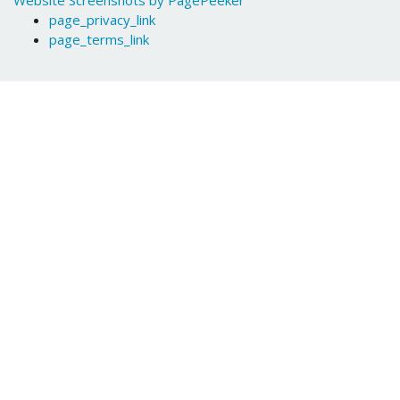
Website Screenshots by PagePeeker
page_privacy_link
page_terms_link