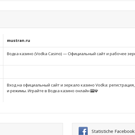
mustran.ru
Водка казино (Vodka Casino) — Официальный сайт и рабочее зер
Вход на официальный сайт и зеркало казино Vodka: регистрация
и режимы. Играйте в Водка казино онлайн 🎰💎
Statistiche Facebook