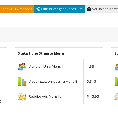
Check DNS Records
Ottieni Widget / Vendi Sito
Valuta altri siti 
Statistiche Stimate Mensili
St
Visitatori Unici Mensili
1,331
Visualizzazioni pagina Mensili
5,315
Reddito Ads Mensile
$ 15.95
.54