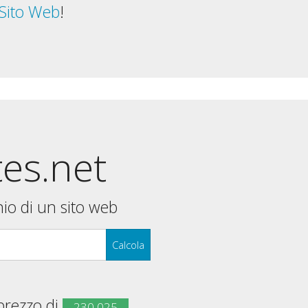
 Sito Web
!
tes.net
nio di un sito web
Calcola
 prezzo di
230,025