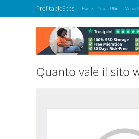
ProfitableSites
Home
Top
Ultimi
Vendi S
Quanto vale il sito