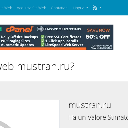
iti Web
Acquista Siti Web
Contattaci
Lingua
 web mustran.ru?
mustran.ru
Ha un Valore Stimato