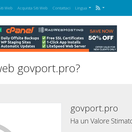
iti Web
Acquista Siti Web
Contattaci
Lingua
 web govport.pro?
govport.pro
Ha un Valore Stimato