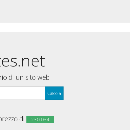
tes.net
nio di un sito web
Calcola
 prezzo di
230,034