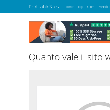
ProfitableSites
Home
Top
Ultimi
Vendi S
Quanto vale il sito