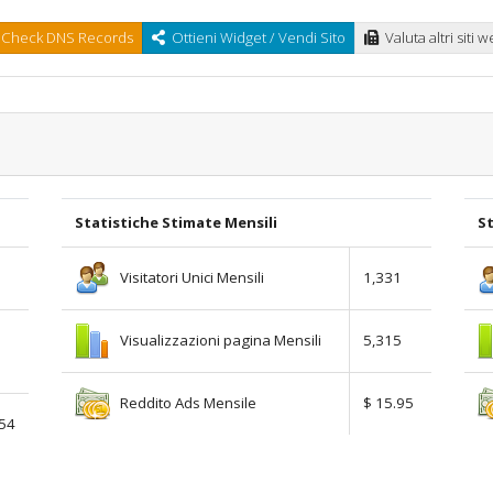
Check DNS Records
Ottieni Widget / Vendi Sito
Valuta altri siti 
Statistiche Stimate Mensili
St
Visitatori Unici Mensili
1,331
Visualizzazioni pagina Mensili
5,315
Reddito Ads Mensile
$ 15.95
.54