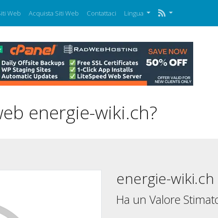
iti Web
Acquista Siti Web
Contattaci
Lingua
web energie-wiki.ch?
energie-wiki.ch
Ha un Valore Stimato