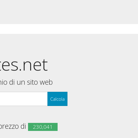
tes.net
nio di un sito web
Calcola
 prezzo di
230,041