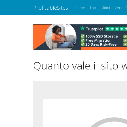
ProfitableSites
Home
Top
Ultimi
Vendi S
Quanto vale il sito 