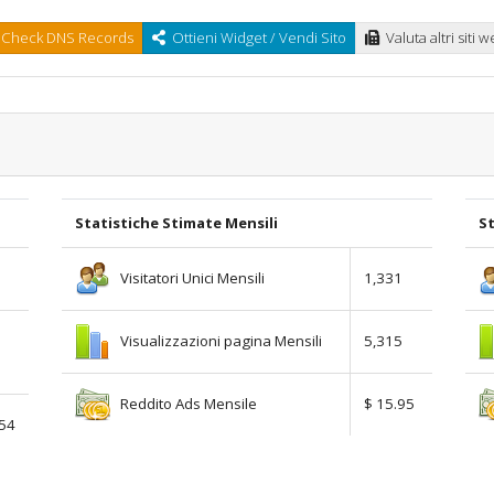
Check DNS Records
Ottieni Widget / Vendi Sito
Valuta altri siti 
Statistiche Stimate Mensili
St
Visitatori Unici Mensili
1,331
Visualizzazioni pagina Mensili
5,315
Reddito Ads Mensile
$ 15.95
.54