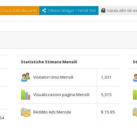
Check DNS Records
Ottieni Widget / Vendi Sito
Valuta altri siti 
Statistiche Stimate Mensili
St
Visitatori Unici Mensili
1,331
Visualizzazioni pagina Mensili
5,315
Reddito Ads Mensile
$ 15.95
.54