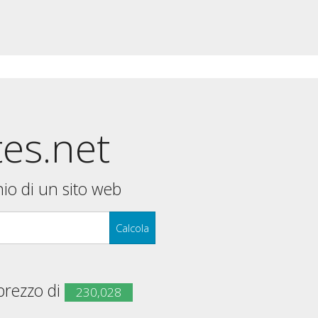
tes.net
nio di un sito web
Calcola
 prezzo di
230,028