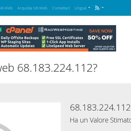
iti Web
Acquista Siti Web
Contattaci
Lingua
 web 68.183.224.112?
68.183.224.112
Ha un Valore Stimato