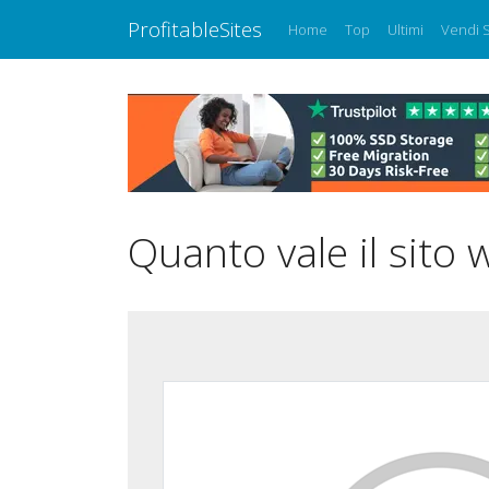
ProfitableSites
Home
Top
Ultimi
Vendi S
Quanto vale il sito