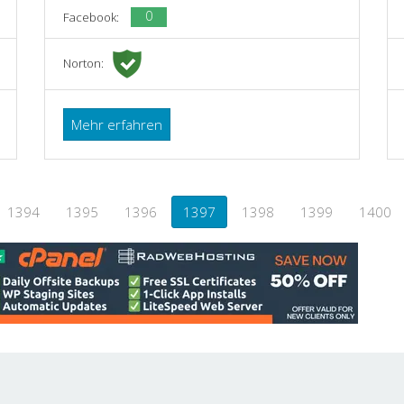
0
Facebook:
Norton:
Mehr erfahren
1394
1395
1396
1397
1398
1399
1400