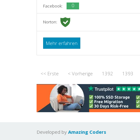
0
Facebook:
Norton:
Mehr erfahren
<< Erste
< Vorherige
1392
1393
Developed by
Amazing Coders