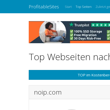
ProfitableSites
Start
Top Seiten
Zuletzt g
Top Webseiten nach
TOP im Kostenber
noip.com