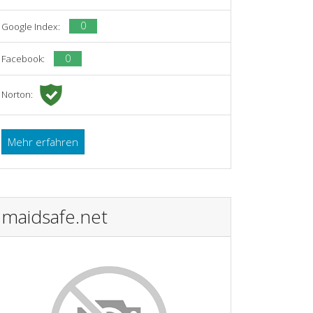
0
Google Index:
0
Facebook:
Norton:
Mehr erfahren
maidsafe.net