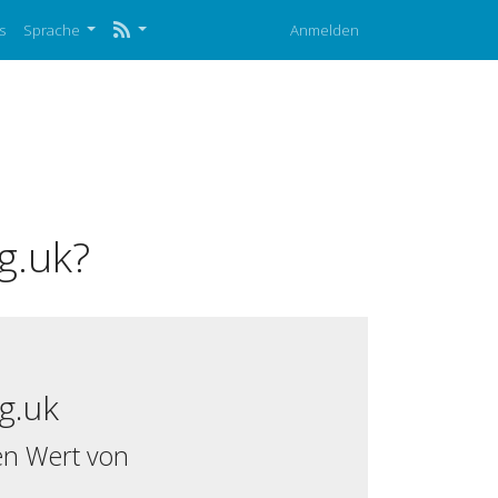
s
Sprache
Anmelden
g.uk?
rg.uk
en Wert von