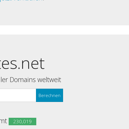
tes.net
ler Domains weltweit
Berechnen
amt
230,019