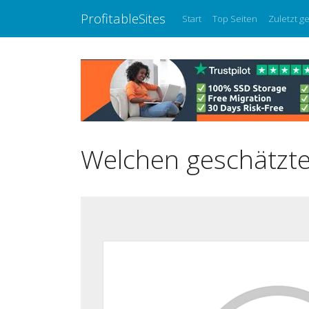
ProfitableSites
Start
Top Seiten
Zuletzt g
Welchen geschätzten