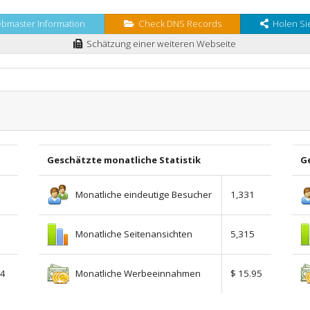
master Information
Check DNS Records
Holen Sie
Schätzung einer weiteren Webseite
Geschätzte monatliche Statistik
Ge
Monatliche eindeutige Besucher
1,331
Monatliche Seitenansichten
5,315
Monatliche Werbeeinnahmen
54
$ 15.95