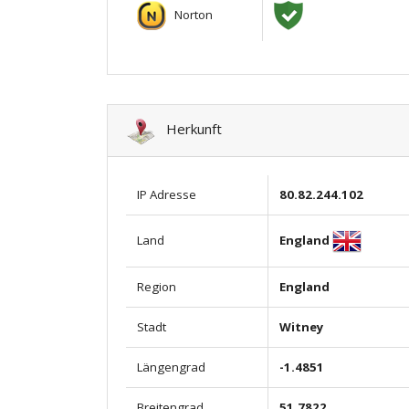
Norton
Herkunft
IP Adresse
80.82.244.102
England
Land
Region
England
Stadt
Witney
Längengrad
-1.4851
Breitengrad
51.7822