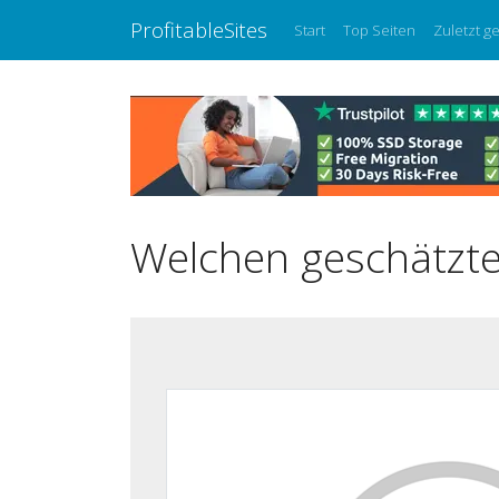
ProfitableSites
Start
Top Seiten
Zuletzt g
Welchen geschätzte