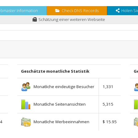
master Information
Check DNS Records
Holen Sie
Schätzung einer weiteren Webseite
Geschätzte monatliche Statistik
Ge
Monatliche eindeutige Besucher
1,331
Monatliche Seitenansichten
5,315
Monatliche Werbeeinnahmen
54
$ 15.95