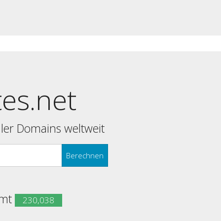
tes.net
ler Domains weltweit
Berechnen
amt
230,038