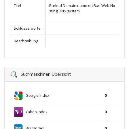
Titel
Parked Domain name on Rad Web Ho
sting DNS system
Schlüsselwörter
Beschreibung
Suchmaschinen Übersicht
Google Index
0
Yahoo Index
0
Bing Index
0