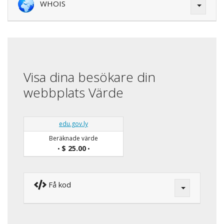
WHOIS
Visa dina besökare din
webbplats Värde
edu.gov.ly
Beräknade värde
$ 25.00
•
•
Få kod