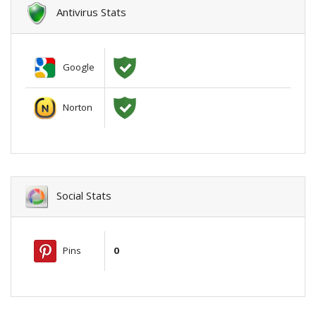
Antivirus Stats
Google
Norton
Social Stats
Pins
0