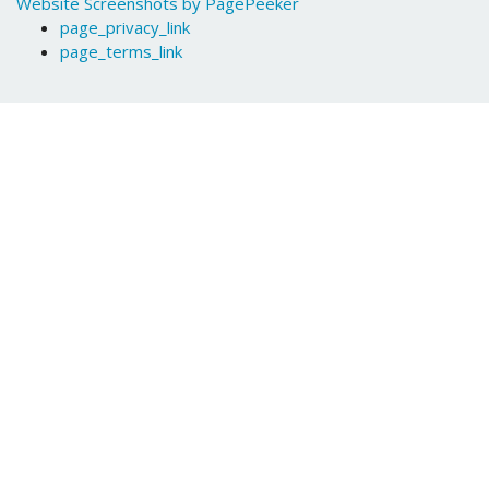
Website Screenshots by PagePeeker
page_privacy_link
page_terms_link