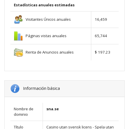
Estadísticas anuales estimadas
Visitantes Únicos anuales
16,459
Páginas vistas anuales
65,744
Renta de Anuncios anuales
$ 197.23
Información básica
Nombre de
sna.se
dominio
Título
Casino utan svensk licens - Spela utan